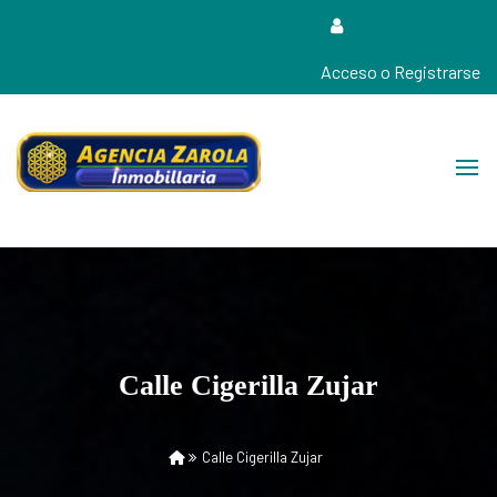
Acceso o Registrarse
Tu Agencia de Confianza Cerca de Tí…!
Agencia Zarola Inmobiliaria
Calle Cigerilla Zujar
Calle Cigerilla Zujar