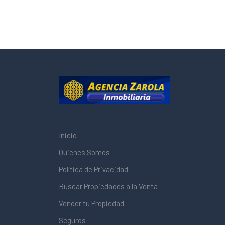
Inicio
Quienes Somos
Política de Privacidad
Buscar Propiedades a la Venta
Vender tu Propiedad
Seguros