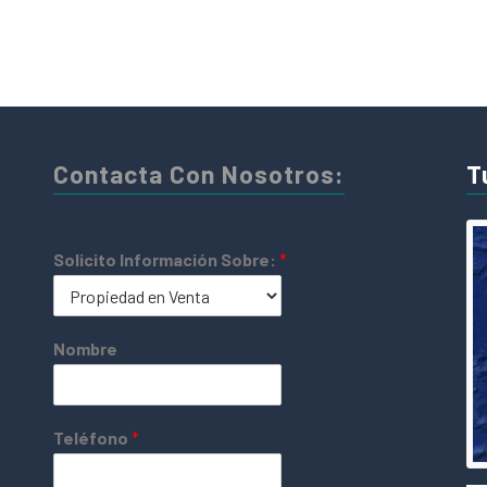
Contacta Con Nosotros:
T
Solicito Información Sobre:
*
Nombre
Teléfono
*