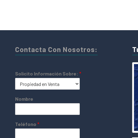
Contacta Con Nosotros:
T
Solicito Información Sobre:
*
Nombre
Teléfono
*