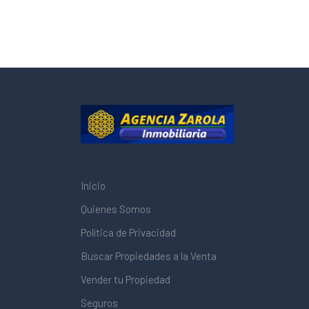
Inicio
Quienes Somos
Política de Privacidad
Buscar Propiedades a la Venta
Vender tu Propiedad
Seguros