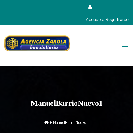
Acceso o Registrarse
Tu Agencia de Confianza Cerca de Tí…!
Agencia Zarola Inmobiliaria
ManuelBarrioNuevo1
ManuelBarrioNuevo1