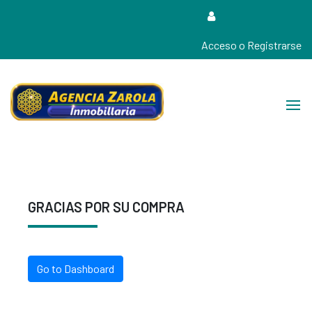
Acceso o Registrarse
Tu Agencia de Confianza Cerca de Tí…!
Agencia Zarola Inmobiliaria
GRACIAS POR SU COMPRA
Go to Dashboard