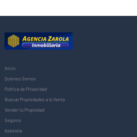
Inicio
Quienes Somos
Política de Privacidad
Buscar Propiedades a la Venta
Vender tu Propiedad
Seguros
Asesoría